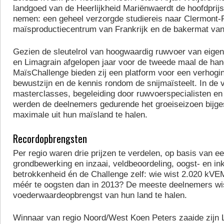
landgoed van de Heerlijkheid Mariënwaerdt de hoofdprijs
nemen: een geheel verzorgde studiereis naar Clermont-F
maïsproductiecentrum van Frankrijk en de bakermat van
Gezien de sleutelrol van hoogwaardig ruwvoer van eige
en Limagrain afgelopen jaar voor de tweede maal de han
MaïsChallenge bieden zij een platform voor een verhogi
bewustzijn en de kennis rondom de snijmaïsteelt. In de
masterclasses, begeleiding door ruwvoerspecialisten en 
werden de deelnemers gedurende het groeiseizoen bijge
maximale uit hun maïsland te halen.
Recordopbrengsten
Per regio waren drie prijzen te verdelen, op basis van e
grondbewerking en inzaai, veldbeoordeling, oogst- en i
betrokkenheid én de Challenge zelf: wie wist 2.020 kVE
méér te oogsten dan in 2013? De meeste deelnemers wi
voederwaardeopbrengst van hun land te halen.
Winnaar van regio Noord/West Koen Peters zaaide zijn 