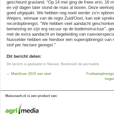
gescheurd grasland. “Op 14 mei ging de frees erin, 16 
en vijf dagen later stond de mais al boven. Deze werkwij
goed uitgepakt. We hebben nog nooit eerder zo’n opbren
Weijers, winnaar van de regio Zuid/Oost, kan ook sprek
recordopbrengst. “We hebben veel aandacht geschonke
bemesting en zijn erg secuur op de bodemstructuur”, gee
met de extra aandacht en begeleiding van ruwvoerspecial
Nusselder hebben we hierdoor een superopbrengst van r
stof per hectare geoogst.”
Dit bericht delen:
Dit bericht is geplaatst in
Nieuws
. Bookmark de
permalink
.
←
MaisScan 2015 van start
Fosfaatopbrengs
hoge
Maiscoach.nl is een product van: