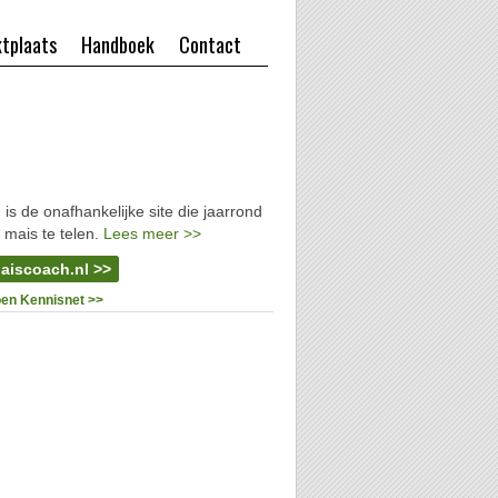
tplaats
Handboek
Contact
l
is de onafhankelijke site die jaarrond
 mais te telen.
Lees meer >>
aiscoach.nl >>
oen Kennisnet >>