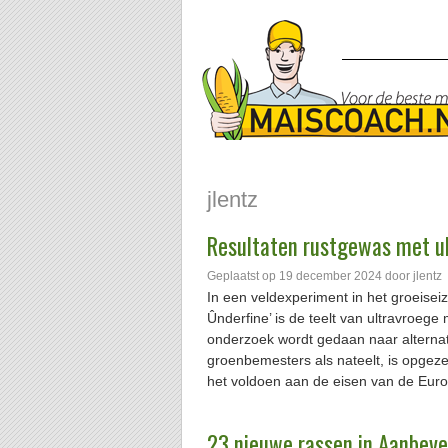
jlentz
Resultaten rustgewas met u
Geplaatst op
19 december 2024
door
jlentz
In een veldexperiment in het groeisei
Ûnderfine’ is de teelt van ultravroeg
onderzoek wordt gedaan naar alterna
groenbemesters als nateelt, is opgez
het voldoen aan de eisen van de Europ
23 nieuwe rassen in Aanbeve