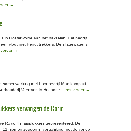
erder
→
e
s in Oosterwolde aan het hakselen. Het bedrijf
 een vloot met Fendt trekkers. De silagewagens
 verder
→
 in samenwerking met Loonbedrijf Marskamp uit
verhouderij Veerman in Holthone.
Lees verder
→
ukkers vervangen de Corio
we Rovio 4 maisplukkers gepresenteerd. De
n 12 rijen en zouden in vergelijking met de vorige