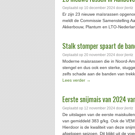
Geplaatst op
10 december 2024
door
jlentz
Er zijn 23 nieuwe maïsrassen opgenom
meldt de Commissie Samenstelling Aa
Akkerbouw, Plantum en LTO-Nederl
Stalk stomper spaart de ban
Geplaatst op
20 november 2024
door
jlentz
Moderne maisrassen die in Noord-Ame
stengel en dus ook een sterke, stugg
zelfs schade aan de banden van trek
Lees verder
→
Eerste snijmais van 2024 va
Geplaatst op
12 november 2024
door
jlentz
De uitslagen van de eerste maiskuilen
van gemiddeld 383 g/kg. Ook de VEM i
Hierdoor is de kwaliteit van deze snij
afgelopen seizoen. Dit blijkt uit de v