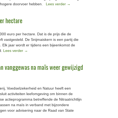
nt hogere doorvoer hebben.
Lees verder
→
er hectare
000 euro per hectare. Dat is de prijs die de
 vastgesteld. De Snijmaiskern is een partij die
 Elk jaar wordt er tijdens een bijeenkomst de
d.
Lees verder
→
van vanggewas na maïs weer gewijzigd
rij, Voedselzekerheid en Natuur heeft een
esluit activiteiten leefomgeving om binnen de
e actieprogramma betreffende de Nitraatrichtlijn
wassen na maïs in verband met bijzondere
gen voor advisering naar de Raad van State