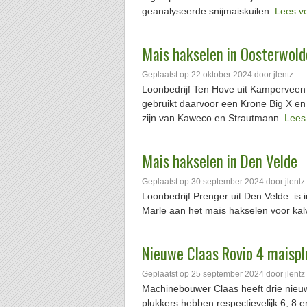
geanalyseerde snijmaiskuilen.
Lees v
Mais hakselen in Oosterwold
Geplaatst op
22 oktober 2024
door
jlentz
Loonbedrijf Ten Hove uit Kamperveen i
gebruikt daarvoor een Krone Big X en
zijn van Kaweco en Strautmann.
Lees
Mais hakselen in Den Velde
Geplaatst op
30 september 2024
door
jlentz
Loonbedrijf Prenger uit Den Velde is
Marle aan het maïs hakselen voor kal
Nieuwe Claas Rovio 4 maispl
Geplaatst op
25 september 2024
door
jlentz
Machinebouwer Claas heeft drie nieu
plukkers hebben respectievelijk 6, 8 e