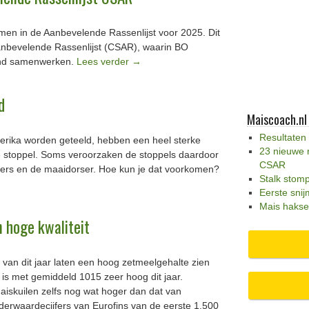
en in de Aanbevelende Rassenlijst voor 2025. Dit
nbevelende Rassenlijst (CSAR), waarin BO
and samenwerken.
Lees verder
→
d
Maiscoach.nl
Resultaten
rika worden geteeld, hebben een heel sterke
23 nieuwe 
e stoppel. Soms veroorzaken de stoppels daardoor
CSAR
kers en de maaidorser. Hoe kun je dat voorkomen?
Stalk stom
Eerste snij
Mais hakse
n hoge kwaliteit
 van dit jaar laten een hoog zetmeelgehalte zien
s met gemiddeld 1015 zeer hoog dit jaar.
maiskuilen zelfs nog wat hoger dan dat van
oederwaardecijfers van Eurofins van de eerste 1.500