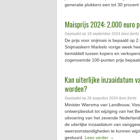
generatie plukkers een tot 30 proce
Maisprijs 2024: 2.000 euro p
Geplaatst op
18 september 2024
door
jlentz
De prijs voor snijmais is bepaald op 2.
Snijmaiskern Markelo vorige week heeft
bemiddelt tussen kopers en verkopers.
zogenoemde 100-punten prijs bepaal
Kan uiterlijke inzaaidatum 
worden?
Geplaatst op
28 augustus 2024
door
jlentz
Minister Wiersma van Landbouw, Visse
ontwerpbesluit tot wijziging van het B
uitvoering van het zevende Nederlands
de uiterlijke inzaaidatum van vangge
weersomstandigheden te kunnen wijzi
gestuurd.
Lees verder
→