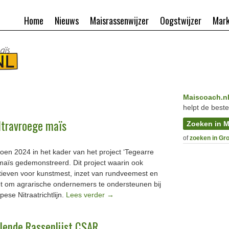
Home
Nieuws
Maisrassenwijzer
Oogstwijzer
Mark
Maiscoach.n
helpt de beste
ltravroege maïs
Zoeken in M
of
zoeken in Gr
zoen 2024 in het kader van het project ‘Tegearre
e maïs gedemonstreerd. Dit project waarin ook
tieven voor kunstmest, inzet van rundveemest en
et om agrarische ondernemers te ondersteunen bij
ese Nitraatrichtlijn.
Lees verder
→
lende Rassenlijst CSAR