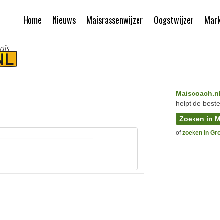
Home
Nieuws
Maisrassenwijzer
Oogstwijzer
Mark
Maiscoach.n
helpt de beste
Zoeken in M
of
zoeken in Gr