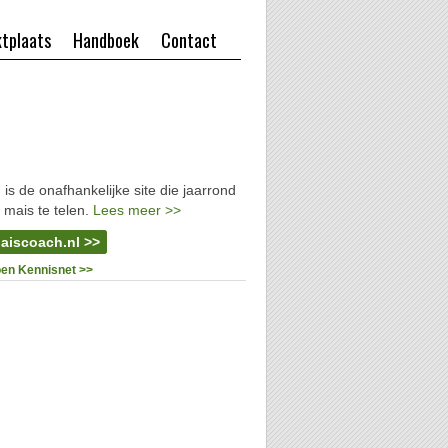
tplaats
Handboek
Contact
l
is de onafhankelijke site die jaarrond
 mais te telen.
Lees meer >>
aiscoach.nl >>
oen Kennisnet >>