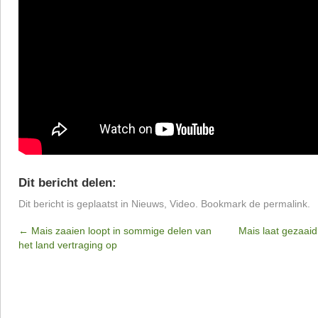
Dit bericht delen:
Dit bericht is geplaatst in
Nieuws
,
Video
. Bookmark de
permalink
.
←
Mais zaaien loopt in sommige delen van
Mais laat gezaai
het land vertraging op