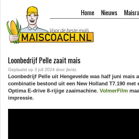
Home
Nieuws
Maisr
Loonbedrijf Pelle zaait mais
Geplaatst op
3 juli 2024
door
jlentz
Loonbedrijf Pelle uit Hengevelde was half juni mais 
combinatie bestond uit een New Holland T7.190 met 
Optima E-drive 8-rijige zaaimachine.
VolmerFilm
maa
impressie.