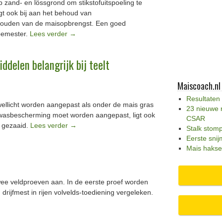
 zand- en lössgrond om stikstofuitspoeling te
 ook bij aan het behoud van
houden van de maisopbrengst. Een goed
bemester.
Lees verder
→
elen belangrijk bij teelt
Maiscoach.nl
Resultaten
llicht worden aangepast als onder de mais gras
23 nieuwe 
wasbescherming moet worden aangepast, ligt ook
CSAR
s gezaaid.
Lees verder
→
Stalk stom
Eerste snij
Mais hakse
wee veldproeven aan. In de eerste proef worden
drijfmest in rijen volvelds-toediening vergeleken.