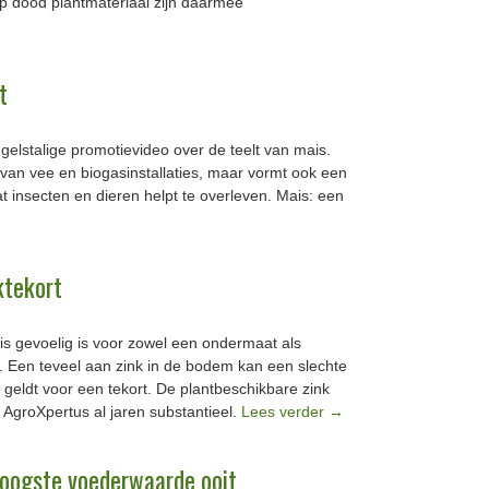
op dood plantmateriaal zijn daarmee
t
elstalige promotievideo over de teelt van mais.
 van vee en biogasinstallaties, maar vormt ook een
t insecten en dieren helpt te overleven. Mais: een
ktekort
is gevoelig is voor zowel een ondermaat als
 Een teveel aan zink in de bodem kan een slechte
 geldt voor een tekort. De plantbeschikbare zink
AgroXpertus al jaren substantieel.
Lees verder
→
hoogste voederwaarde ooit