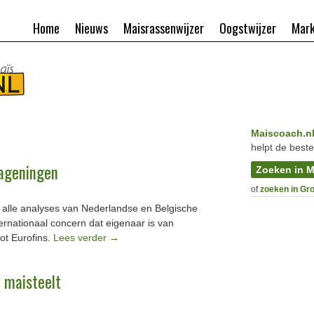
Home
Nieuws
Maisrassenwijzer
Oogstwijzer
Mark
Maiscoach.n
helpt de beste
Wageningen
Zoeken in M
of
zoeken in Gr
li alle analyses van Nederlandse en Belgische
nternationaal concern dat eigenaar is van
ot Eurofins.
Lees verder
→
 maisteelt