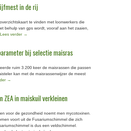
jfmest in de rij
overzichtskaart te vinden met loonwerkers die
 Met behulp van gps wordt, vooraf aan het zaaien,
Lees verder
→
arameter bij selectie maisras
eerde ruim 3.200 keer de maisrassen die passen
aisteler kan met de maisrassenwijzer de meest
rder
→
 ZEA in maiskuil verkleinen
en voor de gezondheid noemt men mycotoxinen.
men voort uit de Fusariumschimmel die zich
usariumschimmel is dus een veldschimmel.