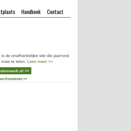
tplaats
Handboek
Contact
l
is de onafhankelijke site die jaarrond
 mais te telen.
Lees meer >>
aiscoach.nl >>
oen Kennisnet >>