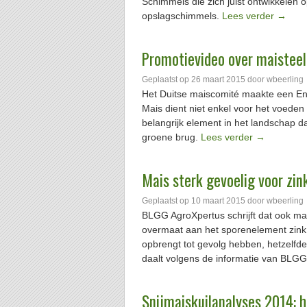
Schimmels die zich juist ontwikkelen 
opslagschimmels.
Lees verder
→
Promotievideo over maisteel
Geplaatst op
26 maart 2015
door
wbeerling
Het Duitse maiscomité maakte een Eng
Mais dient niet enkel voor het voeden
belangrijk element in het landschap da
groene brug.
Lees verder
→
Mais sterk gevoelig voor zin
Geplaatst op
10 maart 2015
door
wbeerling
BLGG AgroXpertus schrijft dat ook ma
overmaat aan het sporenelement zink.
opbrengt tot gevolg hebben, hetzelfde
daalt volgens de informatie van BLGG 
Snijmaiskuilanalyses 2014: 