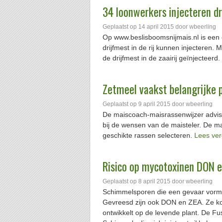
34 loonwerkers injecteren dri
Geplaatst op
14 april 2015
door
wbeerling
Op www.beslisboomsnijmais.nl is een 
drijfmest in de rij kunnen injecteren.
de drijfmest in de zaairij geïnjecteerd.
Zetmeel vaakst belangrijke p
Geplaatst op
9 april 2015
door
wbeerling
De maiscoach-maisrassenwijzer advis
bij de wensen van de maisteler. De m
geschikte rassen selecteren.
Lees ve
Risico op mycotoxinen DON en
Geplaatst op
8 april 2015
door
wbeerling
Schimmelsporen die een gevaar vorm
Gevreesd zijn ook DON en ZEA. Ze ko
ontwikkelt op de levende plant. De F