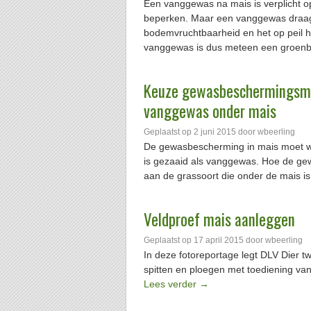
Een vanggewas na mais is verplicht op
beperken. Maar een vanggewas draagt
bodemvruchtbaarheid en het op peil 
vanggewas is dus meteen een groen
Keuze gewasbeschermingsmidd
vanggewas onder mais
Geplaatst op
2 juni 2015
door
wbeerling
De gewasbescherming in mais moet we
is gezaaid als vanggewas. Hoe de ge
aan de grassoort die onder de mais i
Veldproef mais aanleggen
Geplaatst op
17 april 2015
door
wbeerling
In deze fotoreportage legt DLV Dier t
spitten en ploegen met toediening van 
Lees verder
→