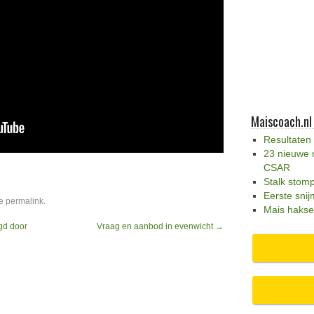
Maiscoach.nl
Resultaten
23 nieuwe 
CSAR
Stalk stom
Eerste snij
de
permalink
.
Mais hakse
gd door
Vraag en aanbod in evenwicht
→