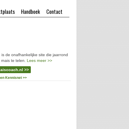
tplaats
Handboek
Contact
l
is de onafhankelijke site die jaarrond
 mais te telen.
Lees meer >>
aiscoach.nl >>
oen Kennisnet >>