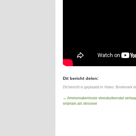
Dit bericht delen:
Dit bericht is geplaatst in
Video
. Bookmark 
←
Ammoniakemissie vleeskuikenstal verlaa
snijmais als strooisel