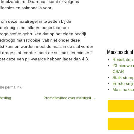
n koolzaadstro. Daarnaast komt er volgens
laesies en salmonella voor.
 om deze maatregel in te zetten bij de
orlopig is het alleen toegestaan om
roge stof te gebruiken dat op het eigen bedrijf
edroogd maisstrooisel valt niet onder deze
tst kunnen worden moet de mais in de stal verder
Maiscoach.nl
 droge stof. Verder moet de snijmais tenminste 2
oet deze een pH-waarde hebben lager dan 4,3.
Resultaten
23 nieuwe 
CSAR
Stalk stom
Eerste snij
 de
permalink
.
Mais hakse
mesting
Promotievideo over maisteelt
→