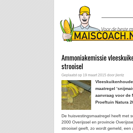
Ammoniakemissie vleeskuiken
strooisel
Geplaatst op
19 maart 2015
door
jlentz
Vleeskuikenhouder
maatregel ‘snijmai
aanvraag voor de
Proeftuin Natura 2
De huisvestingsmaatregel heeft met su
2000 Overijssel en provincie Overijss
strooisel geeft, zo wordt gemeld, ee