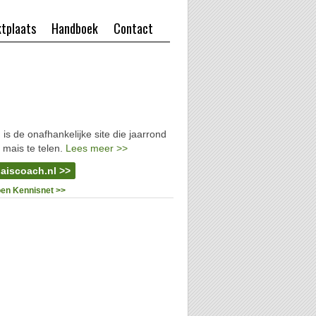
tplaats
Handboek
Contact
l
is de onafhankelijke site die jaarrond
 mais te telen.
Lees meer >>
aiscoach.nl >>
oen Kennisnet >>