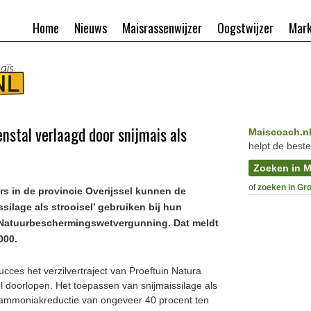
Home
Nieuws
Maisrassenwijzer
Oogstwijzer
Mark
stal verlaagd door snijmais als
Maiscoach.n
helpt de beste
Zoeken in M
of
zoeken in Gr
s in de provincie Overijssel kunnen de
ssilage als strooisel’ gebruiken bij hun
 Natuurbeschermingswetvergunning. Dat meldt
000.
cces het verzilvertraject van Proeftuin Natura
el doorlopen. Het toepassen van snijmaissilage als
n ammoniakreductie van ongeveer 40 procent ten