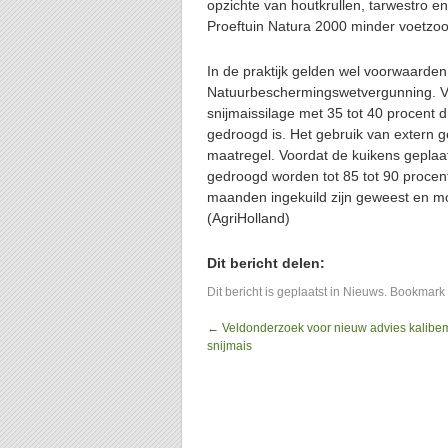
opzichte van houtkrullen, tarwestro e
Proeftuin Natura 2000 minder voetzool
In de praktijk gelden wel voorwaarden
Natuurbeschermingswetvergunning. Vo
snijmaissilage met 35 tot 40 procent d
gedroogd is. Het gebruik van extern g
maatregel. Voordat de kuikens geplaa
gedroogd worden tot 85 tot 90 procent
maanden ingekuild zijn geweest en m
(AgriHolland)
Dit bericht delen:
Dit bericht is geplaatst in
Nieuws
. Bookmark
←
Veldonderzoek voor nieuw advies kalibe
snijmais