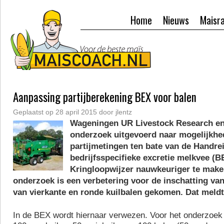
Home
Nieuws
Maisr
Aanpassing partijberekening BEX voor balen
Geplaatst op
28 april 2015
door
jlentz
Wageningen UR Livestock Research 
onderzoek uitgevoerd naar mogelijkh
partijmetingen ten bate van de Handre
bedrijfsspecifieke excretie melkvee (B
Kringloopwijzer nauwkeuriger te maken
onderzoek is een verbetering voor de inschatting van
van vierkante en ronde kuilbalen gekomen. Dat meld
In de BEX wordt hiernaar verwezen. Voor het onderzoek 