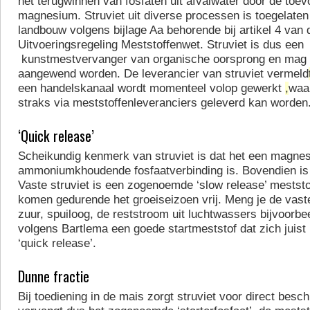
het terugwinnen van fosfaten uit afvalwater door de toe
magnesium. Struviet uit diverse processen is toegelaten
landbouw volgens bijlage Aa behorende bij artikel 4 van 
Uitvoeringsregeling Meststoffenwet. Struviet is dus een
kunstmestvervanger van organische oorsprong en mag 
aangewend worden. De leverancier van struviet vermeld
een handelskanaal wordt momenteel volop gewerkt
,
waar
straks via meststoffenleveranciers geleverd kan worden
‘Quick release’
Scheikundig kenmerk van struviet is dat het een magne
ammoniumkhoudende fosfaatverbinding is. Bovendien is 
Vaste struviet is een zogenoemde ‘slow release’ mestst
komen gedurende het groeiseizoen vrij. Meng je de vast
zuur, spuiloog, de reststroom uit luchtwassers bijvoorbe
volgens Bartlema een goede startmeststof dat zich juist
‘quick release’.
Dunne fractie
Bij toediening in de mais zorgt struviet voor direct besch