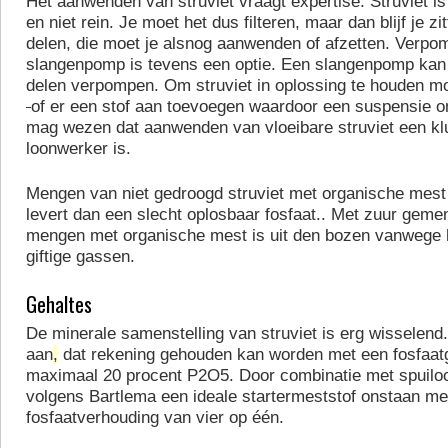
Het aanwenden van struviet vraagt expertise. Struviet is
en niet rein. Je moet het dus filteren, maar dan blijf je z
delen, die moet je alsnog aanwenden of afzetten. Verp
slangenpomp is tevens een optie. Een slangenpomp kan
delen verpompen. Om struviet in oplossing te houden mo
of er een stof aan toevoegen waardoor een suspensie on
mag wezen dat aanwenden van vloeibare struviet een kl
loonwerker is.
Mengen van niet gedroogd struviet met organische mes
levert dan een slecht oplosbaar fosfaat.. Met zuur geme
mengen met organische mest is uit den bozen vanwege 
giftige gassen.
Gehaltes
De minerale samenstelling van struviet is erg wisselend
aan
,
dat rekening gehouden kan worden met een fosfaat
maximaal 20 procent P2O5. Door combinatie met spuil
volgens Bartlema een ideale startermeststof onstaan met
fosfaatverhouding van vier op één.