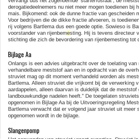
vervangt dus het zogenoemde ‘starterfosfaat’, de mestst
derogatiedeelnemers nu niet meer mogen toedienen bij h
mais. Bijkomend: ook de dunne fractie van gescheiden m
Voor bedrijven die de dikke fractie afvoeren, is toedienen
rij volgens Bartlema dus een goede optie. Sowieso is Ba
voorstander van rijenbem
e
sting. Hij is tevens directeu
stichting die zich de bevordering van rijenbemesting tot d
Bijlage Aa
Onlangs is een advies uitgebracht over de toelating van s
verhandelbare meststof aan en in opdracht van de overhe
struviet mag op dit moment verhandeld worden als mestst
Bartlema. Alleen struviet die vrijkomt bij de verwerking
aardappelen, alleen daarvan is duidelijk dat de meststof
landbouwkundige nadelen heeft.” De toegelaten struviets
opgenomen in Bijlage Aa bij de Uitvoeringsregeling Mest
Bartlema verwacht dat er volgend jaar struviet uit meer
opgenomen wordt in de bijlage.
Slangenpomp