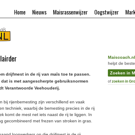
Home
Nieuws
Maisrassenwijzer
Oogstwijzer
Mark
lairder
Maiscoach.n
helpt de beste
Zoeken in M
m drijfmest in de rij van maïs toe te passen.
n dat is met aangescherpte gebruiksnormen
of
zoeken in Gr
ldt Verantwoorde Veehouderij.
bij rijenbemesting zijn verschillend en vaak
en techniek, waarbij de bemesting precies in de rij
k komt de mest net iets naast de rij te liggen. In
g gecombineerd met frezen van stroken in gras.
and loonwerkers op die drijfmest in de rij