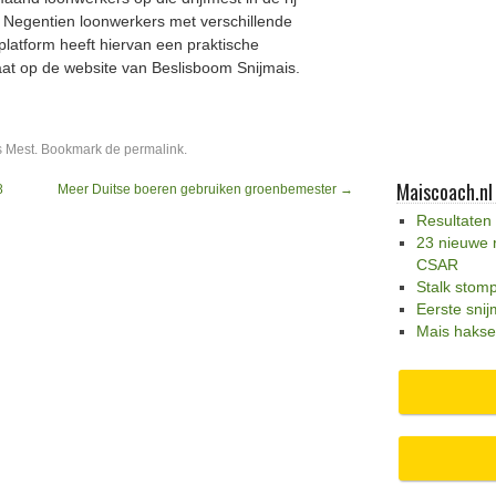
. Negentien loonwerkers met verschillende
atform heeft hiervan een praktische
aat op de website van Beslisboom Snijmais.
s
Mest
. Bookmark de
permalink
.
Maiscoach.nl
8
Meer Duitse boeren gebruiken groenbemester
→
Resultaten
23 nieuwe 
CSAR
Stalk stom
Eerste snij
Mais hakse