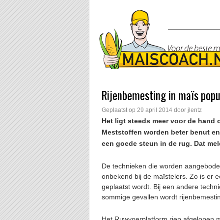
Rijenbemesting in maïs popu
Geplaatst op
29 april 2014
door
jlentz
Het ligt steeds meer voor de hand o
Meststoffen worden beter benut e
een goede steun in de rug. Dat me
De technieken die worden aangeboden 
onbekend bij de maïstelers. Zo is er e
geplaatst wordt. Bij een andere technie
sommige gevallen wordt rijenbemestin
Het Ruwvoerplatform riep afgelopen ma