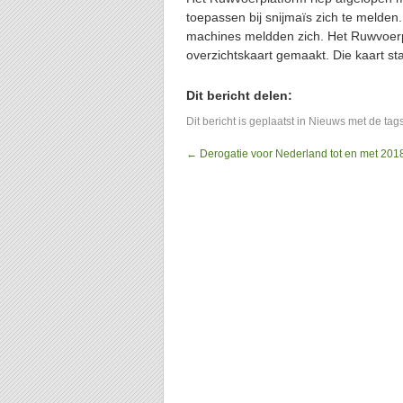
toepassen bij snijmaïs zich te melden
machines meldden zich. Het Ruwvoerpl
overzichtskaart gemaakt. Die kaart st
Dit bericht delen:
Dit bericht is geplaatst in
Nieuws
met de tag
←
Derogatie voor Nederland tot en met 201