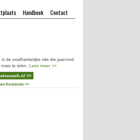
tplaats
Handboek
Contact
l
is de onafhankelijke site die jaarrond
 mais te telen.
Lees meer >>
aiscoach.nl >>
oen Kennisnet >>