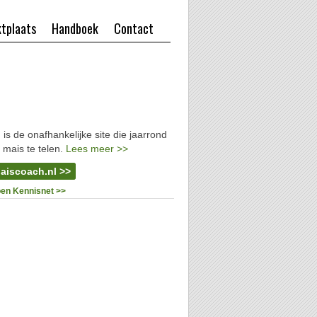
tplaats
Handboek
Contact
l
is de onafhankelijke site die jaarrond
 mais te telen.
Lees meer >>
aiscoach.nl >>
oen Kennisnet >>