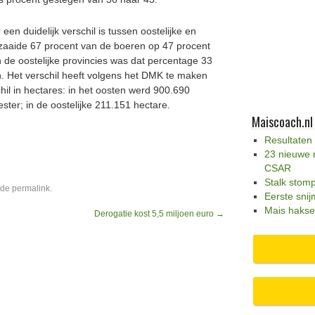
een duidelijk verschil is tussen oostelijke en
ke zaaide 67 procent van de boeren op 47 procent
 de oostelijke provincies was dat percentage 33
. Het verschil heeft volgens het DMK te maken
chil in hectares: in het oosten werd 900.690
ter; in de oostelijke 211.151 hectare.
Maiscoach.nl
Resultaten
23 nieuwe 
CSAR
Stalk stom
 de
permalink
.
Eerste snij
Mais hakse
Derogatie kost 5,5 miljoen euro
→