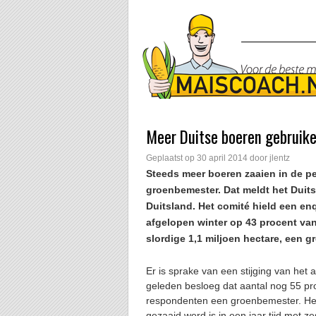
Meer Duitse boeren gebruik
Geplaatst op
30 april 2014
door
jlentz
Steeds meer boeren zaaien in de p
groenbemester. Dat meldt het Duits
Duitsland. Het comité hield een en
afgelopen winter op 43 procent van 
slordige 1,1 miljoen hectare, een 
Er is sprake van een stijging van het
geleden besloeg dat aantal nog 55 pr
respondenten een groenbemester. He
gezaaid werd is in een jaar tijd met 