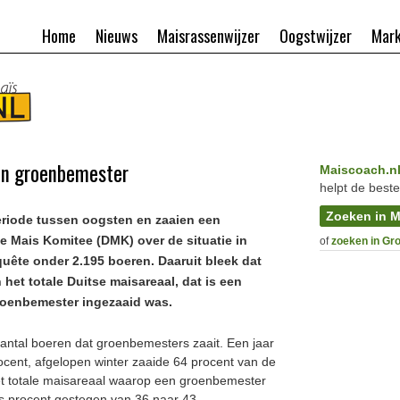
Home
Nieuws
Maisrassenwijzer
Oogstwijzer
Mark
en groenbemester
Maiscoach.n
helpt de beste
Zoeken in M
eriode tussen oogsten en zaaien een
e Mais Komitee (DMK) over de situatie in
of
zoeken in Gr
quête onder 2.195 boeren. Daaruit bleek dat
het totale Duitse maisareaal, dat is een
groenbemester ingezaaid was.
 aantal boeren dat groenbemesters zaait. Een jaar
ocent, afgelopen winter zaaide 64 procent van de
t totale maisareaal waarop een groenbemester
zes procent gestegen van 36 naar 43.