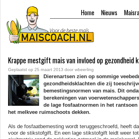
Home
Nieuws
Maisr
Krappe mestgift mais van invloed op gezondheid 
Geplaatst op
25 maart 2013
door
wbeerling
Dierenartsen zien op sommige veebedr
gezondheidsklachten die zij toeschrij
bemestingsnormen van mais. Dit onda
berekeningen van voerwetenschappers
de lage fosfaatnormen in het rantsoen
het melkvee ruimschoots dekken.
Als de fosfaatbemesting wordt teruggeschroefd, heeft d
voor de stikstofgift. En een lage stikstofgift leidt weer t