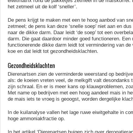
eiwitmatrix rond de pakketjes zetmeel in de maïskorrel.
het zetmeel uit de kolf ‘sneller’.
De pens krijgt te maken met een te hoog aanbod van sne
zetmeel; de pens kan deze ‘snelle soep’ niet aan en dus 
naar de dikke darm. Daar leidt ‘de soep’ tot een overbel
darm. Die gaat daardoor minder goed functioneren. Een
functionerende dikke darm leidt tot vermindering van de
koe en dat leidt tot gezondheidsklachten.
Gezondheidsklachten
Dierenartsen zien de verminderde weerstand op bedrijven
als: de koeien vreten veel, de melkgift valt desondanks 
zijn schraal. En er is meer kans op klauwproblemen, zo
Met name op bedrijven met een hoog aandeel mais in he
de mais iets te vroeg is geoogst, worden dergelijke klac
In de kuilanalyse vallen het lage ruwe eiwitgehalte in co
hoge ammoniakfractie op.
In het artikel ‘Dierenartsen buigen zich over derogatiera