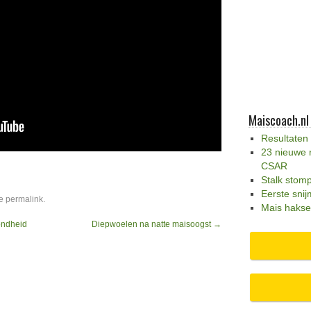
Maiscoach.nl
Resultaten
23 nieuwe 
CSAR
Stalk stom
Eerste snij
de
permalink
.
Mais hakse
ondheid
Diepwoelen na natte maisoogst
→