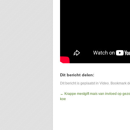
Dit bericht delen:
Dit bericht is geplaatst in
Video
. Bookmark 
←
Krappe mestgift mais van invloed op gez
koe