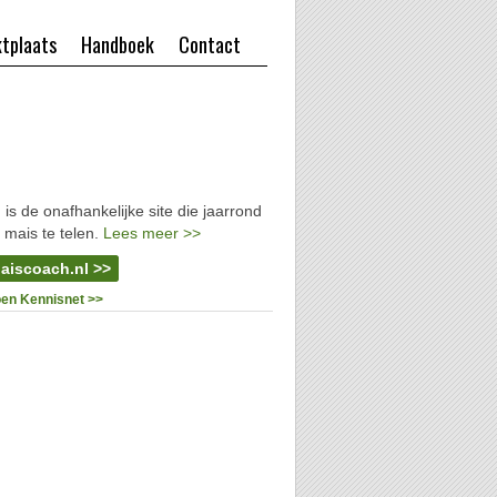
tplaats
Handboek
Contact
l
is de onafhankelijke site die jaarrond
 mais te telen.
Lees meer >>
aiscoach.nl >>
oen Kennisnet >>