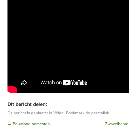
Dit bericht delen:
Dit bericht is geplaatst in
Video
. Bookmark de
permalink
.
←
Bouwland bemesten
Zwavelbemest