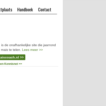
tplaats
Handboek
Contact
l
is de onafhankelijke site die jaarrond
 mais te telen.
Lees meer >>
aiscoach.nl >>
oen Kennisnet >>