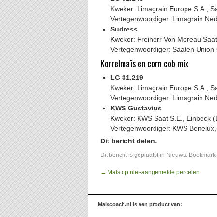
Kweker: Limagrain Europe S.A., Sa
Vertegenwoordiger: Limagrain Ned
Sudress
Kweker: Freiherr Von Moreau Saa
Vertegenwoordiger: Saaten Union
Korrelmaïs en corn cob mix
LG 31.219
Kweker: Limagrain Europe S.A., Sa
Vertegenwoordiger: Limagrain Ned
KWS Gustavius
Kweker: KWS Saat S.E., Einbeck (
Vertegenwoordiger: KWS Benelux,
Dit bericht delen:
Dit bericht is geplaatst in
Nieuws
. Bookmark
←
Mais op niet-aangemelde percelen
Maiscoach.nl is een product van: