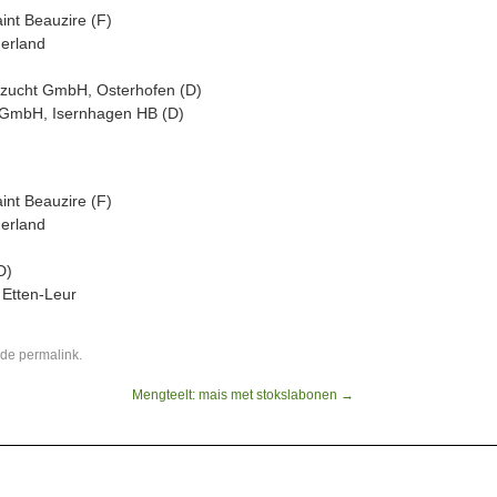
int Beauzire (F)
erland
tzucht GmbH, Osterhofen (D)
 GmbH, Isernhagen HB (D)
int Beauzire (F)
erland
D)
 Etten-Leur
 de
permalink
.
Mengteelt: mais met stokslabonen
→