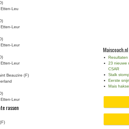
D)
 Etten-Leu
D)
 Etten-Leur
D)
 Etten-Leur
Maiscoach.nl
D)
Resultaten
 Etten-Leur
23 nieuwe 
CSAR
Stalk stom
int Beauzire (F)
Eerste snij
erland
Mais hakse
D)
 Etten-Leur
ate rassen
(F)