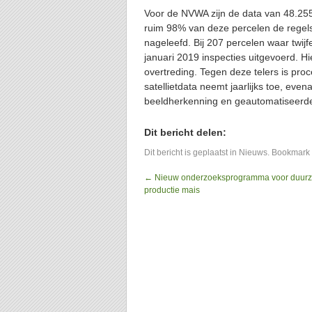
Voor de NVWA zijn de data van 48.255
ruim 98% van deze percelen de regel
nageleefd. Bij 207 percelen waar twijf
januari 2019 inspecties uitgevoerd. H
overtreding. Tegen deze telers is pro
satellietdata neemt jaarlijks toe, eve
beeldherkenning en geautomatiseerde
Dit bericht delen:
Dit bericht is geplaatst in
Nieuws
. Bookmark
←
Nieuw onderzoeksprogramma voor duur
productie mais