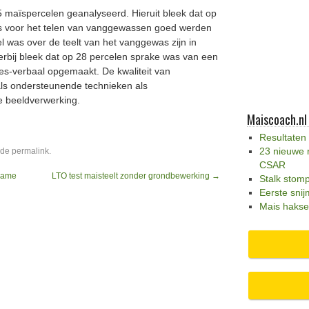
 maïspercelen geanalyseerd. Hieruit bleek dat op
s voor het telen van vanggewassen goed werden
el was over de teelt van het vanggewas zijn in
ierbij bleek dat op 28 percelen sprake was van een
ces-verbaal opgemaakt. De kwaliteit van
nals ondersteunende technieken als
 beeldverwerking.
Maiscoach.nl
Resultaten
23 nieuwe 
 de
permalink
.
CSAR
zame
LTO test maisteelt zonder grondbewerking
→
Stalk stom
Eerste snij
Mais hakse