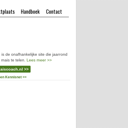
tplaats
Handboek
Contact
l
is de onafhankelijke site die jaarrond
 mais te telen.
Lees meer >>
aiscoach.nl >>
oen Kennisnet >>