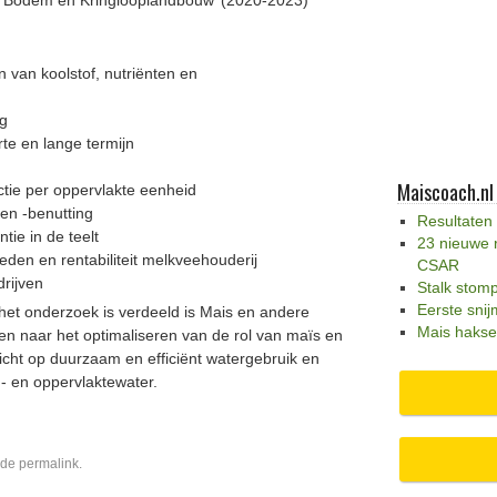
 Bodem en Kringlooplandbouw’ (2020-2023)
n van koolstof, nutriënten en
ng
e en lange termijn
Maiscoach.nl
tie per oppervlakte eenheid
en -benutting
Resultaten
tie in de teelt
23 nieuwe 
eden en rentabiliteit melkveehouderij
CSAR
drijven
Stalk stom
Eerste snij
het onderzoek is verdeeld is Mais en andere
Mais hakse
n naar het optimaliseren van de rol van maïs en
cht op duurzaam en efficiënt watergebruik en
- en oppervlaktewater.
 de
permalink
.