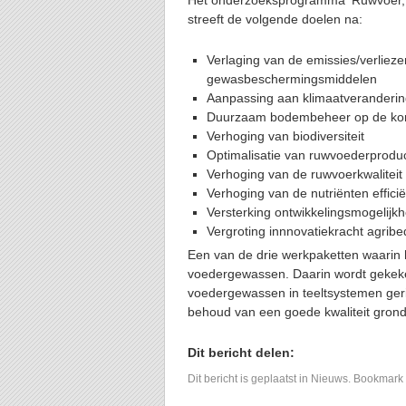
Het onderzoeksprogramma ‘Ruwvoer,
streeft de volgende doelen na:
Verlaging van de emissies/verlieze
gewasbeschermingsmiddelen
Aanpassing aan klimaatveranderi
Duurzaam bodembeheer op de kort
Verhoging van biodiversiteit
Optimalisatie van ruwvoederproduc
Verhoging van de ruwvoerkwaliteit 
Verhoging van de nutriënten efficiën
Versterking ontwikkelingsmogelijkh
Vergroting innnovatiekracht agribe
Een van de drie werkpaketten waarin 
voedergewassen. Daarin wordt gekeke
voedergewassen in teeltsystemen geri
behoud van een goede kwaliteit grond
Dit bericht delen:
Dit bericht is geplaatst in
Nieuws
. Bookmark