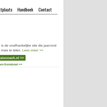
tplaats
Handboek
Contact
l
is de onafhankelijke site die jaarrond
 mais te telen.
Lees meer >>
aiscoach.nl >>
oen Kennisnet >>