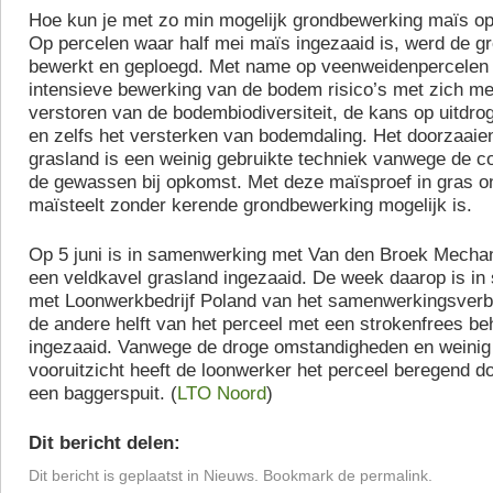
Hoe kun je met zo min mogelijk grondbewerking maïs o
Op percelen waar half mei maïs ingezaaid is, werd de g
bewerkt en geploegd. Met name op veenweidenpercelen 
intensieve bewerking van de bodem risico’s met zich m
verstoren van de bodembiodiversiteit, de kans op uitdr
en zelfs het versterken van bodemdaling. Het doorzaaie
grasland is een weinig gebruikte techniek vanwege de c
de gewassen bij opkomst. Met deze maïsproef in gras 
maïsteelt zonder kerende grondbewerking mogelijk is.
Op 5 juni is in samenwerking met Van den Broek Mechani
een veldkavel grasland ingezaaid. De week daarop is i
met Loonwerkbedrijf Poland van het samenwerkingsver
de andere helft van het perceel met een strokenfrees b
ingezaaid. Vanwege de droge omstandigheden en weinig 
vooruitzicht heeft de loonwerker het perceel beregend do
een baggerspuit. (
LTO Noord
)
Dit bericht delen:
Dit bericht is geplaatst in
Nieuws
. Bookmark de
permalink
.