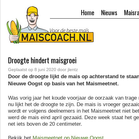
Home
Nieuws
Maisr
Droogte hindert maisgroei
Geplaatst op
8 juni 2020
door
jlentz
Door de droogte lijkt de mais op achterstand te staa
Nieuwe Oogst op basis van het Maismeetnet.
Was vorig jaar het koude voorjaar de oorzaak van trage
nu lijkt het de droogte te zijn. De mais is vroeger gezaa
wordt er volgens deelnemers in het Maismeetnet niet bete
werd de mais eind april gezaaid. Deze week staat het 
net iets boven de 20 centimeter.
Bekijk het
Maismeetnet op Nieuwe Oogst
.