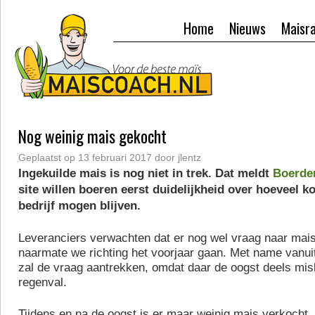
Home
Nieuws
Maisr
Nog weinig mais gekocht
Geplaatst op
13 februari 2017
door
jlentz
Ingekuilde mais is nog niet in trek. Dat meldt
Boerder
site willen boeren eerst duidelijkheid over hoeveel k
bedrijf mogen blijven.
Leveranciers verwachten dat er nog wel vraag naar mais
naarmate we richting het voorjaar gaan. Met name vanui
zal de vraag aantrekken, omdat daar de oogst deels mis
regenval.
Tijdens en na de oogst is er maar weinig mais verkocht.