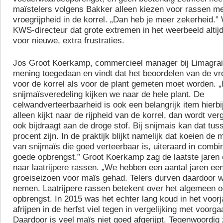
maïstelers volgens Bakker alleen kiezen voor rassen met
vroegrijpheid in de korrel. „Dan heb je meer zekerheid.”
KWS-directeur dat grote extremen in het weerbeeld alti
voor nieuwe, extra frustraties.
Jos Groot Koerkamp, commercieel manager bij Limagrai
mening toegedaan en vindt dat het beoordelen van de vr
voor de korrel als voor de plant gemeten moet worden. „
snijmaïsveredeling kijken we naar de hele plant. De
celwandverteerbaarheid is ook een belangrijk item hierbi
alleen kijkt naar de rijpheid van de korrel, dan wordt ver
ook bijdraagt aan de droge stof. Bij snijmais kan dat tu
procent zijn. In de praktijk blijkt namelijk dat koeien d
van snijmaïs die goed verteerbaar is, uiteraard in combi
goede opbrengst.” Groot Koerkamp zag de laatste jaren 
naar laatrijpere rassen. „We hebben een aantal jaren ee
groeiseizoen voor maïs gehad. Telers durven daardoor wa
nemen. Laatrijpere rassen betekent over het algemeen 
opbrengst. In 2015 was het echter lang koud in het voorj
afrijpen in de herfst viel tegen in vergelijking met voorg
Daardoor is veel maïs niet goed afgerijpt. Tegenwoordig 