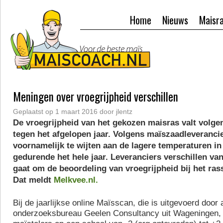
Home
Nieuws
Maisr
Meningen over vroegrijpheid verschillen
Geplaatst op
1 maart 2016
door
jlentz
De vroegrijpheid van het gekozen maisras valt volge
tegen het afgelopen jaar. Volgens maïszaadleverancie
voornamelijk te wijten aan de lagere temperaturen i
gedurende het hele jaar. Leveranciers verschillen va
gaat om de beoordeling van vroegrijpheid bij het ra
Dat meldt
Melkvee.nl.
Bij de jaarlijkse online Maïsscan, die is uitgevoerd door
onderzoeksbureau Geelen Consultancy uit Wageningen,