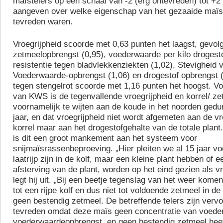
maïstelers op een schaal van -2 (erg ontevreden) tot +2
aangeven over welke eigenschap van het gezaaide maïs
tevreden waren.
Vroegrijpheid scoorde met 0,63 punten het laagst, gevolg
zetmeelopbrengst (0,95), voederwaarde per kilo drogesto
resistentie tegen bladvlekkenziekten (1,02), Stevigheid v
Voederwaarde-opbrengst (1,06) en drogestof opbrengst (
tegen stengelrot scoorde met 1,16 punten het hoogst. V
van KWS is de tegenvallende vroegrijpheid en korrel/ z
voornamelijk te wijten aan de koude in het noorden gedu
jaar, en dat vroegrijpheid niet wordt afgemeten aan de v
korrel maar aan het drogestofgehalte van de totale plan
is dit een groot mankement aan het systeem voor
snijmaïsrassenbeproeving. „Hier pleiten we al 15 jaar v
laatrijp zijn in de kolf, maar een kleine plant hebben of e
afsterving van de plant, worden op het eind gezien als vr
legt hij uit. „Bij een beetje tegenslag van het weer komen
tot een rijpe kolf en dus niet tot voldoende zetmeel in de
geen bestendig zetmeel. De betreffende telers zijn vervo
tevreden omdat deze maïs geen concentratie van voede
voederwaardeopbrengst, en geen bestendig zetmeel he