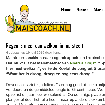
Home
Nieuws
Maisr
Regen is meer dan welkom in maisteelt
Geplaatst op
19 juni 2015
door
jlentz
Maistelers snakken naar regendruppels en tropische
Dat blijkt uit het Maismeetnet van
Nieuwe Oogst
. “Sp
hier heel welkom”, vertelde Roelof de Jong uit Sibr
“Want het is droog, droog en nog eens droog.”
Desondanks ziet zijn foliemaïs er nog goed uit, de plantje
verkleurd en de gemiddelde lengte is 35 centimeter. Wel 
opkomst dit jaar heel wisselend is. Op sommige plaatse
plantjes al door het folie heen, maar op andere plekken bli
achter. De grote temperatuurswisselingen en droogte zi