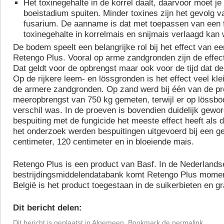
Het toxinegehalte in de korrel daalt, daarvoor moet je
boeistadium spuiten. Minder toxines zijn het gevolg 
fusarium. De aanname is dat met toepassen van een f
toxinegehalte in korrelmais en snijmais verlaagd kan
De bodem speelt een belangrijke rol bij het effect van e
Retengo Plus. Vooral op arme zandgronden zijn de effect
Dat geldt voor de opbrengst maar ook voor de tijd dat de p
Op de rijkere leem- en lössgronden is het effect veel kle
de armere zandgronden. Op zand werd bij één van de p
meeropbrengst van 750 kg gemeten, terwijl er op lössb
verschil was. In de proeven is bovendien duidelijk gewo
bespuiting met de fungicide het meeste effect heeft als de
het onderzoek werden bespuitingen uitgevoerd bij een 
centimeter, 120 centimeter en in bloeiende mais.
Retengo Plus is een product van Basf. In de Nederlands
bestrijdingsmiddelendatabank komt Retengo Plus moment
België is het product toegestaan in de suikerbieten en g
Dit bericht delen:
Dit bericht is geplaatst in
Algemeen
. Bookmark de
permalink
.