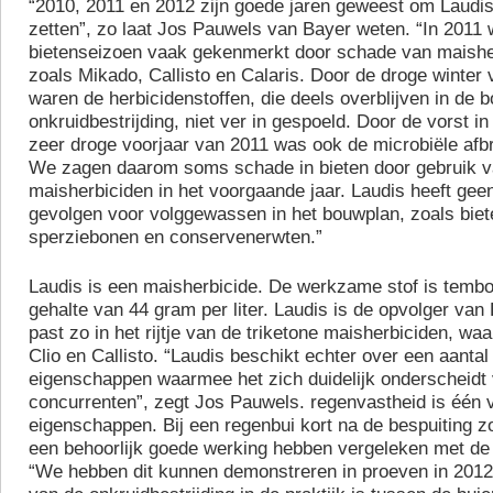
“2010, 2011 en 2012 zijn goede jaren geweest om Laudis
zetten”, zo laat Jos Pauwels van Bayer weten. “In 2011 
bietenseizoen vaak gekenmerkt door schade van maisher
zoals Mikado, Callisto en Calaris. Door de droge winter
waren de herbicidenstoffen, die deels overblijven in de
onkruidbestrijding, niet ver in gespoeld. Door de vorst in
zeer droge voorjaar van 2011 was ook de microbiële afb
We zagen daarom soms schade in bieten door gebruik 
maisherbiciden in het voorgaande jaar. Laudis heeft gee
gevolgen voor volggewassen in het bouwplan, zoals biete
sperziebonen en conservenerwten.”
Laudis is een maisherbicide. De werkzame stof is tembo
gehalte van 44 gram per liter. Laudis is de opvolger va
past zo in het rijtje van de triketone maisherbiciden, wa
Clio en Callisto. “Laudis beschikt echter over een aantal
eigenschappen waarmee het zich duidelijk onderscheidt
concurrenten”, zegt Jos Pauwels. regenvastheid is één 
eigenschappen. Bij een regenbui kort na de bespuiting 
een behoorlijk goede werking hebben vergeleken met de
“We hebben dit kunnen demonstreren in proeven in 2012