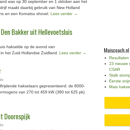
land was op 30 september en 1 oktober aan het
drijf maakt daarbij gebruik van New Holland
ns en een Komatsu shovel.
Lees verder
→
Den Bakker uit Hellevoetsluis
sluis hakselde op de avond van
Maiscoach.nl
in het Zuid-Hollandse Zuidland.
Lees verder
→
Resultaten
23 nieuwe 
r
CSAR
Stalk stom
tie
Eerste snij
lfrijdende hakselaars gepresenteerd: de 8000-
Mais hakse
 vermogens van 270 tot 459 kW (380 tot 625 pk).
it Doornspijk
tie