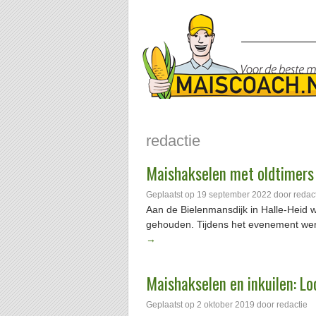
redactie
Maishakselen met oldtimers 
Geplaatst op
19 september 2022
door
redac
Aan de Bielenmansdijk in Halle-Heid 
gehouden. Tijdens het evenement wer
→
Maishakselen en inkuilen: Lo
Geplaatst op
2 oktober 2019
door
redactie