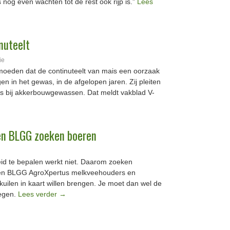
s nog even wachten tot de rest ook rijp is.”
Lees
nuteelt
ie
oeden dat de continuteelt van mais een oorzaak
n in het gewas, in de afgelopen jaren. Zij pleiten
als bij akkerbouwgewassen. Dat meldt vakblad V-
 en BLGG zoeken boeren
id te bepalen werkt niet. Daarom zoeken
en BLGG AgroXpertus melkveehouders en
kuilen in kaart willen brengen. Je moet dan wel de
egen.
Lees verder
→