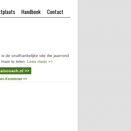
tplaats
Handboek
Contact
l
is de onafhankelijke site die jaarrond
 mais te telen.
Lees meer >>
aiscoach.nl >>
oen Kennisnet >>