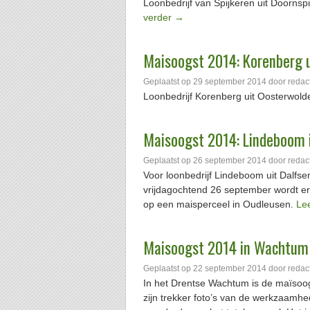
Loonbedrijf van Spijkeren uit Doornsp
verder
→
Maisoogst 2014: Korenberg 
Geplaatst op
29 september 2014
door
redac
Loonbedrijf Korenberg uit Oosterwol
Maisoogst 2014: Lindeboom 
Geplaatst op
26 september 2014
door
redac
Voor loonbedrijf Lindeboom uit Dalfs
vrijdagochtend 26 september wordt 
op een maisperceel in Oudleusen.
Le
Maisoogst 2014 in Wachtum
Geplaatst op
22 september 2014
door
redac
In het Drentse Wachtum is de maïsoog
zijn trekker foto’s van de werkzaamh