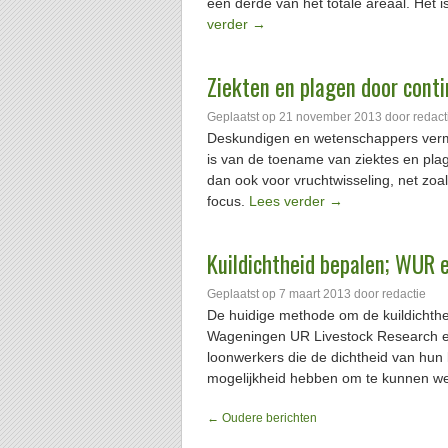
een derde van het totale areaal. Het i
verder
→
Ziekten en plagen door conti
Geplaatst op
21 november 2013
door
redact
Deskundigen en wetenschappers verm
is van de toename van ziektes en plage
dan ook voor vruchtwisseling, net zo
focus.
Lees verder
→
Kuildichtheid bepalen; WUR
Geplaatst op
7 maart 2013
door
redactie
De huidige methode om de kuildichthe
Wageningen UR Livestock Research 
loonwerkers die de dichtheid van hun 
mogelijkheid hebben om te kunnen w
←
Oudere berichten