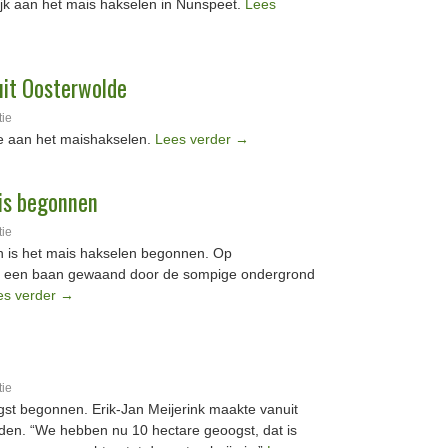
ijk aan het mais hakselen in Nunspeet.
Lees
uit Oosterwolde
tie
de aan het maishakselen.
Lees verder
→
is begonnen
tie
en is het mais hakselen begonnen. Op
er een baan gewaand door de sompige ondergrond
es verder
→
tie
st begonnen. Erik-Jan Meijerink maakte vanuit
eden. “We hebben nu 10 hectare geoogst, dat is