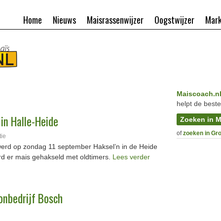
Home
Nieuws
Maisrassenwijzer
Oogstwijzer
Mark
Maiscoach.n
helpt de beste
in Halle-Heide
Zoeken in M
of
zoeken in Gr
tie
werd op zondag 11 september Haksel’n in de Heide
d er mais gehakseld met oldtimers.
Lees verder
onbedrijf Bosch