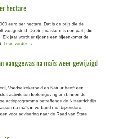
er hectare
000 euro per hectare. Dat is de prijs die de
 vastgesteld. De Snijmaiskern is een partij die
 Elk jaar wordt er tijdens een bijeenkomst de
d.
Lees verder
→
van vanggewas na maïs weer gewijzigd
rij, Voedselzekerheid en Natuur heeft een
esluit activiteiten leefomgeving om binnen de
e actieprogramma betreffende de Nitraatrichtlijn
wassen na maïs in verband met bijzondere
gen voor advisering naar de Raad van State