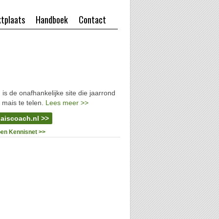
tplaats
Handboek
Contact
l
is de onafhankelijke site die jaarrond
 mais te telen.
Lees meer >>
aiscoach.nl >>
oen Kennisnet >>