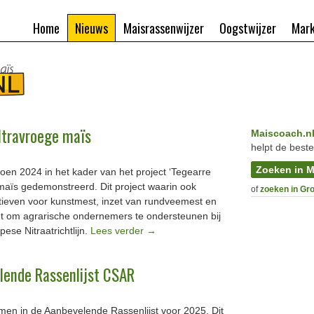
Home
Nieuws
Maisrassenwijzer
Oogstwijzer
Mark
ltravroege maïs
Maiscoach.n
helpt de beste
Zoeken in M
zoen 2024 in het kader van het project ‘Tegearre
e maïs gedemonstreerd. Dit project waarin ook
of
zoeken in Gr
tieven voor kunstmest, inzet van rundveemest en
et om agrarische ondernemers te ondersteunen bij
ese Nitraatrichtlijn.
Lees verder
→
lende Rassenlijst CSAR
en in de Aanbevelende Rassenlijst voor 2025. Dit