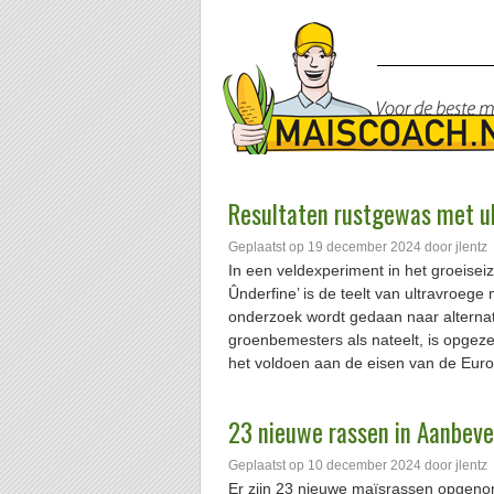
Resultaten rustgewas met u
Geplaatst op
19 december 2024
door
jlentz
In een veldexperiment in het groeisei
Ûnderfine’ is de teelt van ultravroeg
onderzoek wordt gedaan naar alterna
groenbemesters als nateelt, is opgez
het voldoen aan de eisen van de Europ
23 nieuwe rassen in Aanbeve
Geplaatst op
10 december 2024
door
jlentz
Er zijn 23 nieuwe maïsrassen opgenom