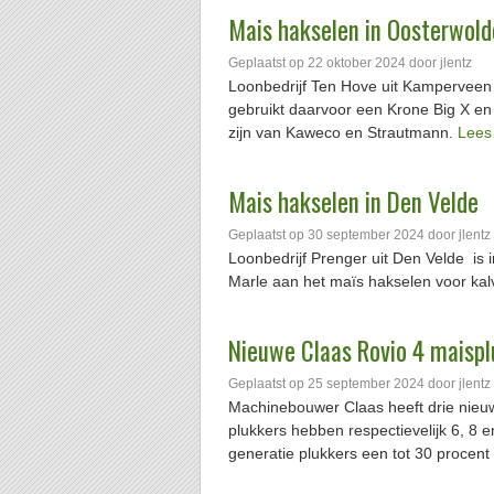
Mais hakselen in Oosterwold
Geplaatst op
22 oktober 2024
door
jlentz
Loonbedrijf Ten Hove uit Kamperveen i
gebruikt daarvoor een Krone Big X en
zijn van Kaweco en Strautmann.
Lees
Mais hakselen in Den Velde
Geplaatst op
30 september 2024
door
jlentz
Loonbedrijf Prenger uit Den Velde is
Marle aan het maïs hakselen voor kal
Nieuwe Claas Rovio 4 maispl
Geplaatst op
25 september 2024
door
jlentz
Machinebouwer Claas heeft drie nieu
plukkers hebben respectievelijk 6, 8 e
generatie plukkers een tot 30 proce