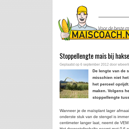
Stoppellengte mais bij haks
Geplaatst op
6 september 2012
door
wbeerl
De lengte van de s
misschien niet het
het perceel oprijd
maken. Volgens he
stoppellengte tuss
Wanneer je de maïsplant lager afmaait
onderste stuk van de stengel is imme
centimeter langer laat, neemt de VEM
Het drogestofgehalte neemt met 0,6 pr