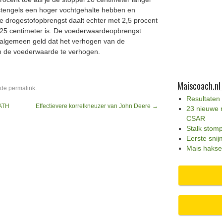
 stengels een hoger vochtgehalte hebben en
le drogestofopbrengst daalt echter met 2,5 procent
of 25 centimeter is. De voederwaardeopbrengst
 algemeen geld dat het verhogen van de
m de voederwaarde te verhogen.
Maiscoach.nl
 de
permalink
.
Resultaten
 ATH
Effectievere korrelkneuzer van John Deere
→
23 nieuwe 
CSAR
Stalk stom
Eerste snij
Mais hakse