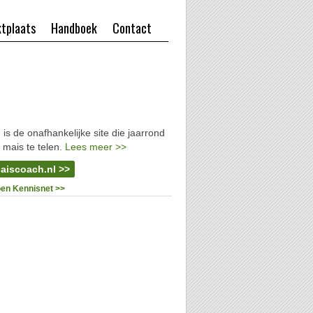
tplaats
Handboek
Contact
l
is de onafhankelijke site die jaarrond
 mais te telen.
Lees meer >>
aiscoach.nl >>
oen Kennisnet >>