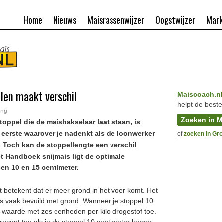
Home
Nieuws
Maisrassenwijzer
Oogstwijzer
Mark
elen maakt verschil
Maiscoach.n
helpt de beste
ing
Zoeken in M
toppel die de maishakselaar laat staan, is
 eerste waarover je nadenkt als de loonwerker
of
zoeken in Gr
t. Toch kan de stoppellengte een verschil
t Handboek snijmais ligt de optimale
en 10 en 15 centimeter.
 betekent dat er meer grond in het voer komt. Het
rs vaak bevuild met grond. Wanneer je stoppel 10
-waarde met zes eenheden per kilo drogestof toe.
ocent toe als je de stoppel 10 centimeter langer