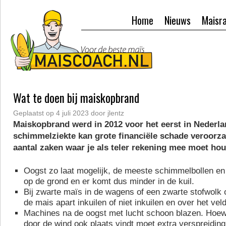
Home
Nieuws
Maisr
Wat te doen bij maiskopbrand
Geplaatst op
4 juli 2023
door
jlentz
Maiskopbrand werd in 2012 voor het eerst in Nederla
schimmelziekte kan grote financiële schade veroorza
aantal zaken waar je als teler rekening mee moet ho
Oogst zo laat mogelijk, de meeste schimmelbollen en
op de grond en er komt dus minder in de kuil.
Bij zwarte maïs in de wagens of een zwarte stofwolk
de mais apart inkuilen of niet inkuilen en over het vel
Machines na de oogst met lucht schoon blazen. Hoew
door de wind ook plaats vindt moet extra verspreidin