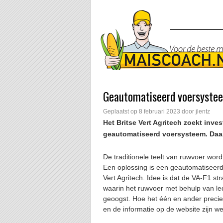
Geautomatiseerd voersysteem
Geplaatst op
8 februari 2023
door
jlentz
Het Britse Vert Agritech zoekt inves
geautomatiseerd voersysteem. Daarb
De traditionele teelt van ruwvoer wor
Een oplossing is een geautomatiseerd
Vert Agritech. Idee is dat de VA-F1 st
waarin het ruwvoer met behulp van le
geoogst. Hoe het één en ander precies 
en de informatie op de website zijn w