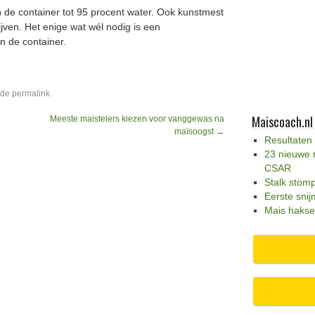
in de container tot 95 procent water. Ook kunstmest
jven. Het enige wat wél nodig is een
n de container.
 de
permalink
.
Maiscoach.nl
Meeste maistelers kiezen voor vanggewas na
maïsoogst
→
Resultaten
23 nieuwe 
CSAR
Stalk stom
Eerste snij
Mais hakse