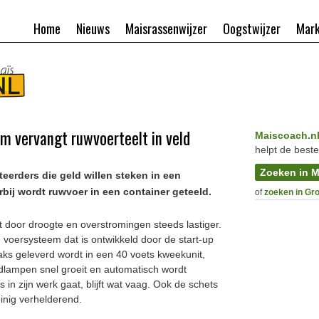
Home
Nieuws
Maisrassenwijzer
Oogstwijzer
Mark
 vervangt ruwvoerteelt in veld
Maiscoach.n
helpt de beste
Zoeken in M
teerders die geld willen steken in een
ij wordt ruwvoer in een container geteeld.
of
zoeken in Gr
dt door droogte en overstromingen steeds lastiger.
 voersysteem dat is ontwikkeld door de start-up
raks geleverd wordt in een 40 voets kweekunit,
dlampen snel groeit en automatisch wordt
in zijn werk gaat, blijft wat vaag. Ook de schets
einig verhelderend.