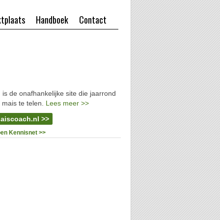
tplaats
Handboek
Contact
l
is de onafhankelijke site die jaarrond
 mais te telen.
Lees meer >>
aiscoach.nl >>
oen Kennisnet >>