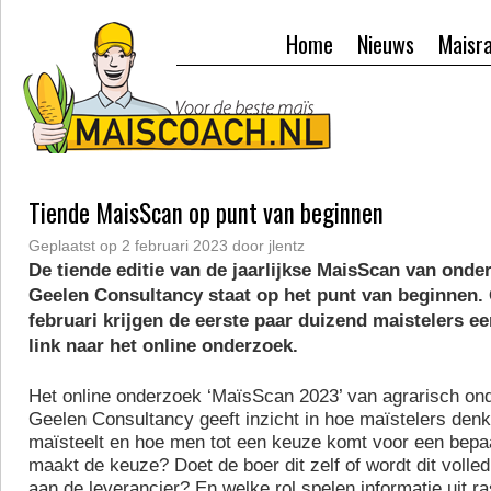
Home
Nieuws
Maisr
Tiende MaisScan op punt van beginnen
Geplaatst op
2 februari 2023
door
jlentz
De tiende editie van de jaarlijkse MaisScan van ond
Geelen Consultancy staat op het punt van beginnen. 
februari krijgen de eerste paar duizend maistelers e
link naar het online onderzoek.
Het online onderzoek ‘MaïsScan 2023’ van agrarisch o
Geelen Consultancy geeft inzicht in hoe maïstelers den
maïsteelt en hoe men tot een keuze komt voor een bepa
maakt de keuze? Doet de boer dit zelf of wordt dit volle
aan de leverancier? En welke rol spelen informatie uit ra