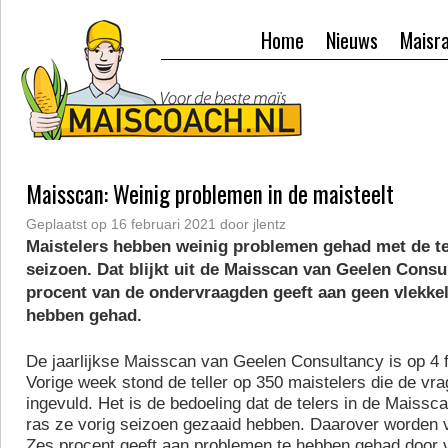
Home
Nieuws
Maisr
Maisscan: Weinig problemen in de maisteelt
Geplaatst op
16 februari 2021
door
jlentz
Maistelers hebben weinig problemen gehad met de te
seizoen. Dat blijkt uit de Maisscan van Geelen Consu
procent van de ondervraagden geeft aan geen vlekkelo
hebben gehad.
De jaarlijkse Maisscan van Geelen Consultancy is op 4 f
Vorige week stond de teller op 350 maistelers die de vra
ingevuld. Het is de bedoeling dat de telers in de Maiss
ras ze vorig seizoen gezaaid hebben. Daarover worden 
Zes procent geeft aan problemen te hebben gehad door 