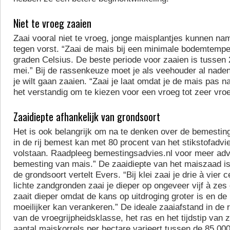
Niet te vroeg zaaien
Zaai vooral niet te vroeg, jonge maisplantjes kunnen nam
tegen vorst. “Zaai de mais bij een minimale bodemtempe
graden Celsius. De beste periode voor zaaien is tussen 
mei.” Bij de rassenkeuze moet je als veehouder al nad
je wilt gaan zaaien. “Zaai je laat omdat je de mais pas na
het verstandig om te kiezen voor een vroeg tot zeer vroe
Zaaidiepte afhankelijk van grondsoort
Het is ook belangrijk om na te denken over de bemesting.
in de rij bemest kan met 80 procent van het stikstofadv
volstaan. Raadpleeg bemestingsadvies.nl voor meer adv
bemesting van mais.” De zaaidiepte van het maiszaad is
de grondsoort vertelt Evers. “Bij klei zaai je drie à vier 
lichte zandgronden zaai je dieper op ongeveer vijf à zes
zaait dieper omdat de kans op uitdroging groter is en de 
moeilijker kan verankeren.” De ideale zaaiafstand in de ri
van de vroegrijpheidsklasse, het ras en het tijdstip van z
aantal maiskorrels per hectare varieert tussen de 85.00