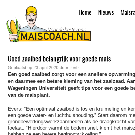
Home
Nieuws
Maisr
Goed zaaibed belangrijk voor goede mais
Geplaatst op
23 april 2020
door
jlentz
Een goed zaaibed zorgt voor een snellere opwarmin
en daarmee een betere kieming van het zaaizaad. Aar
Wageningen Universiteit geeft tips voor een goede b
van de maisplant.
Evers: “Een optimaal zaaibed is los en kruimeling en ke
een goede water- en luchthuishouding.” Start daarom me
grondbewerkingswerkzaamheden als de draagkracht va
toelaat. “Hierdoor warmt de bodem snel, kiemt het mais
hebben ze een betere beginontwikkeling.”