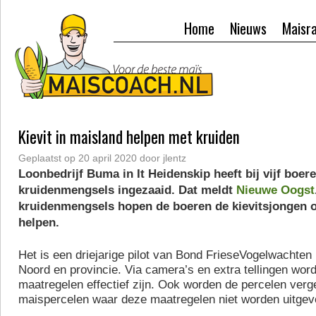
Home
Nieuws
Maisr
Kievit in maisland helpen met kruiden
Geplaatst op
20 april 2020
door
jlentz
Loonbedrijf Buma in It Heidenskip heeft bij vijf boer
kruidenmengsels ingezaaid. Dat meldt
Nieuwe Oogst
kruidenmengsels hopen de boeren de kievitsjongen 
helpen.
Het is een driejarige pilot van Bond FrieseVogelwachte
Noord en provincie. Via camera’s en extra tellingen wor
maatregelen effectief zijn. Ook worden de percelen ver
maispercelen waar deze maatregelen niet worden uitgev