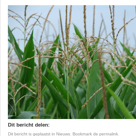
Dit bericht delen:
Dit bericht is geplaatst in
Nieuws
. Bookmark de
permalink
.