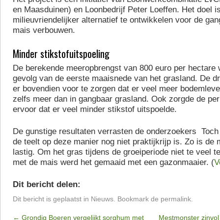
en Maasduinen) en Loonbedrijf Peter Loeffen. Het doel i
milieuvriendelijker alternatief te ontwikkelen voor de g
mais verbouwen.
Minder stikstofuitspoeling
De berekende meeropbrengst van 800 euro per hectare
gevolg van de eerste maaisnede van het grasland. De dru
er bovendien voor te zorgen dat er veel meer bodemleve
zelfs meer dan in gangbaar grasland. Ook zorgde de p
ervoor dat er veel minder stikstof uitspoelde.
De gunstige resultaten verrasten de onderzoekers Toch s
de teelt op deze manier nog niet praktijkrijp is. Zo is d
lastig. Om het gras tijdens de groeiperiode niet te veel t
met de mais werd het gemaaid met een gazonmaaier. (
V
Dit bericht delen:
Dit bericht is geplaatst in
Nieuws
. Bookmark de
permalink
.
←
Grondig Boeren vergelijkt sorghum met
Mestmonster zinvol