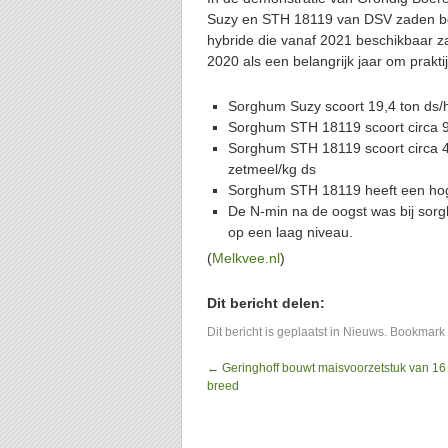
Suzy en STH 18119 van DSV zaden b
hybride die vanaf 2021 beschikbaar za
2020 als een belangrijk jaar om praktij
Sorghum Suzy scoort 19,4 ton ds/h
Sorghum STH 18119 scoort circa 
Sorghum STH 18119 scoort circa 40
zetmeel/kg ds
Sorghum STH 18119 heeft een hog
De N-min na de oogst was bij sor
op een laag niveau.
(
Melkvee.nl
)
Dit bericht delen:
Dit bericht is geplaatst in
Nieuws
. Bookmark
←
Geringhoff bouwt maisvoorzetstuk van 16
breed