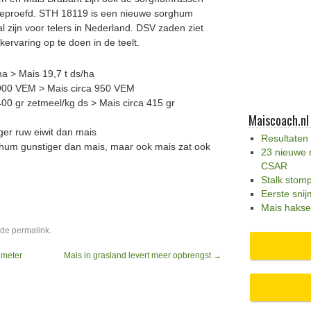
eproefd. STH 18119 is een nieuwe sorghum
l zijn voor telers in Nederland. DSV zaden ziet
kervaring op te doen in de teelt.
a > Mais 19,7 t ds/ha
900 VEM > Mais circa 950 VEM
0 gr zetmeel/kg ds > Mais circa 415 gr
Maiscoach.nl
er ruw eiwit dan mais
Resultaten
ghum gunstiger dan mais, maar ook mais zat ook
23 nieuwe 
CSAR
Stalk stom
Eerste snij
Mais hakse
 de
permalink
.
 meter
Mais in grasland levert meer opbrengst
→