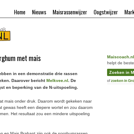
Home
Nieuws
Maisrassenwijzer
Oogstwijzer
Mark
sorghum met mais
Maiscoach.n
helpt de beste
Zoeken in M
bben in een demonstratie drie rassen
eken. Daarover bericht
Melkvee.nl
. De
of
zoeken in Gr
gst en beperking van de N-uitspoeling.
aat mais onder druk. Daarom wordt gekeken naar
at gewas heeft een diepere wortel en zou daarom
emen. Het resultaat zou een mindere uitspoeling
en en Mais Brabant zijn ook de sorghumrassen