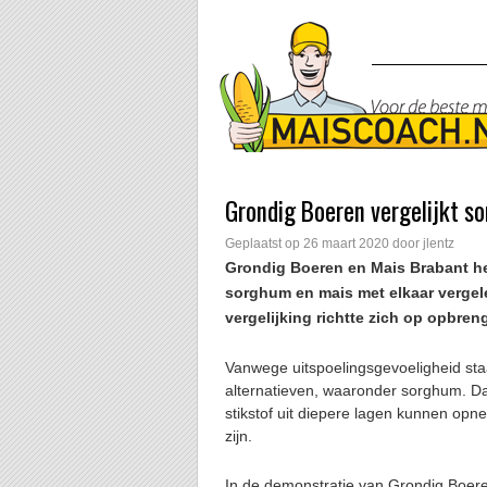
Grondig Boeren vergelijkt 
Geplaatst op
26 maart 2020
door
jlentz
Grondig Boeren en Mais Brabant he
sorghum en mais met elkaar vergel
vergelijking richtte zich op opbren
Vanwege uitspoelingsgevoeligheid st
alternatieven, waaronder sorghum. D
stikstof uit diepere lagen kunnen opn
zijn.
In de demonstratie van Grondig Boer