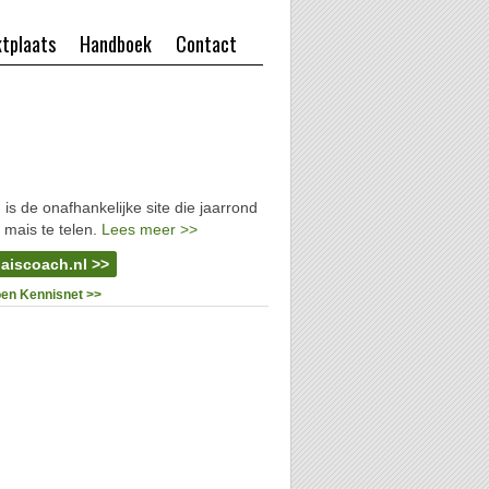
tplaats
Handboek
Contact
l
is de onafhankelijke site die jaarrond
 mais te telen.
Lees meer >>
aiscoach.nl >>
oen Kennisnet >>