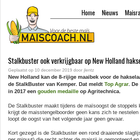
Home
Nieuws
Maisr
Stalkbuster ook verkrijgbaar op New Holland haks
Geplaatst op
10 december 2019
door
jlentz
New Holland kan de 8-rijige maaibek voor de haksela
de StalkBuster van Kemper. Dat meldt
Top Agrar
. De
in 2017 een
gouden medaille
op Agritechnica.
De Stalkbuster maakt tijdens de maïsoogst de stoppels 
krijgt de maisstengelboorder geen kans zich te nestelen 
loopt de oogst van het volgende jaar geen gevaar.
Kort gezegd is de Stalkbuster een rond draaiende slaglij
per minuut) die recht achter de maisrij is gemonteerd en 