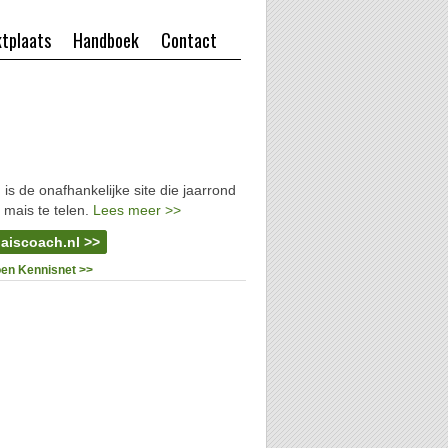
tplaats
Handboek
Contact
l
is de onafhankelijke site die jaarrond
 mais te telen.
Lees meer >>
aiscoach.nl >>
oen Kennisnet >>