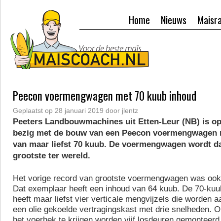
Home
Nieuws
Maisr
Peecon voermengwagen met 70 kuub inhoud
Geplaatst op
28 januari 2019
door
jlentz
Peeters Landbouwmachines uit Etten-Leur (NB) is o
bezig met de bouw van een Peecon voermengwagen 
van maar liefst 70 kuub. De voermengwagen wordt d
grootste ter wereld.
Het vorige record van grootste voermengwagen was ook
Dat exemplaar heeft een inhoud van 64 kuub. De 70-k
heeft maar liefst vier verticale mengvijzels die worden 
een olie gekoelde vertragingskast met drie snelheden. 
het voerhek te krijgen worden vijf losdeuren gemonteerd.