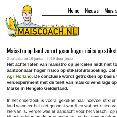
Home
Nieuws
Maisr
Maisstro op land vormt geen hoger risico op stiks
Geplaatst op
16 januari 2019
door
jlentz
Het achterlaten van maisstro op percelen leidt niet t
aantoonbaar hoger risico op stikstofuitspoeling. Dat
AgriHolland
. De conclusie wordt getrokken op basis
veldexperiment met de teelt van maiskolvensilage op
Marke in Hengelo Gelderland.
In het onderzoek is vooral gekeken naar hoeveel stro er a
land wanneer het niet geoogst wordt en wat het risico va
hiervan is. Verder was er aandacht voor het verschil op s
bij achterlaten op de gras onderzaai en het onderwerken