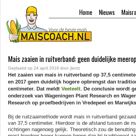
Home
Nieuws
Maisr
Mais zaaien in ruitverband: geen duidelijke meero
Geplaatst op
24 april 2018
door
jlentz
Het zaaien van mais in ruitverband op 37,5 centimete
en 2017 geen duidelijk hogere opbrengst dan traditio
centimeter. Dat meldt
Veeteelt
. De conclusie wordt g
onderzoek van Wageningen Plant Research en Wagen
Research op proefbedrijven in Vredepeel en Marwijk
Bij de ruitzaaimethode wordt mais in ruitverband gezaaid
van 37,5 centimeter. Hierdoor is de afstand tussen de ma
richtingen nagenoeg gelijk. Theoretisch zou de benutting
mest hierdoor hoger kunnen liggen dan bij traditioneel z