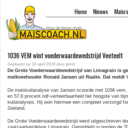
Home
Nieuws
Maisr
1036 VEM wint voederwaardewedstrijd Veeteelt
Geplaatst op
18 april 2018
door
jlentz
De Grote Voederwaardewedstrijd van Limagrain is 
melkveehouder Ronald Jansen uit Raalte. Dat meldt V
De maiskuilanalyse van Jansen scoorde met 1036 vem,
en 57,6 procent ndf-verteerbaarheid het hoogste van bij
kuilanalyses. Hij won hiermee een compleet verzorgd h
Zeeland.
De Grote Voederwaardewedstrijd werd uitgeschreven do
zaaizaadverdelaar Limagrain. Gemiddeld scoorden de 7