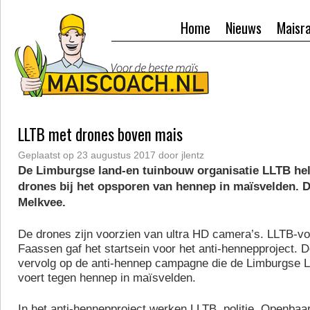
Home
Nieuws
Maisr
LLTB met drones boven mais
Geplaatst op
23 augustus 2017
door
jlentz
De Limburgse land-en tuinbouw organisatie LLTB help
drones bij het opsporen van hennep in maïsvelden. D
Melkvee.
De drones zijn voorzien van ultra HD camera’s. LLTB-vo
Faassen gaf het startsein voor het anti-hennepproject. 
vervolg op de anti-hennep campagne die de Limburgse L
voert tegen hennep in maïsvelden.
In het anti-hennepproject werken LLTB, politie, Openbaar