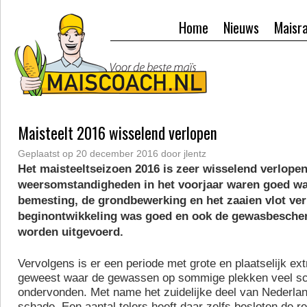
Home
Nieuws
Maisr
Maisteelt 2016 wisselend verlopen
Geplaatst op
20 december 2016
door
jlentz
Het maisteeltseizoen 2016 is zeer wisselend verlopen
weersomstandigheden in het voorjaar waren goed w
bemesting, de grondbewerking en het zaaien vlot ver
beginontwikkeling was goed en ook de gewasbesche
worden uitgevoerd.
Vervolgens is er een periode met grote en plaatselijk ex
geweest waar de gewassen op sommige plekken veel s
ondervonden. Met name het zuidelijke deel van Nederlan
schade. Een aantal telers heeft daar zelfs besloten de 