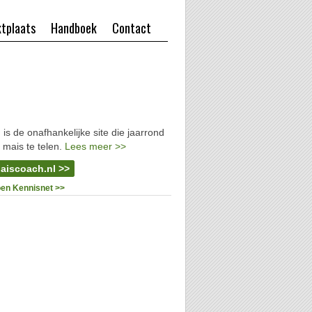
tplaats
Handboek
Contact
l
is de onafhankelijke site die jaarrond
 mais te telen.
Lees meer >>
aiscoach.nl >>
oen Kennisnet >>