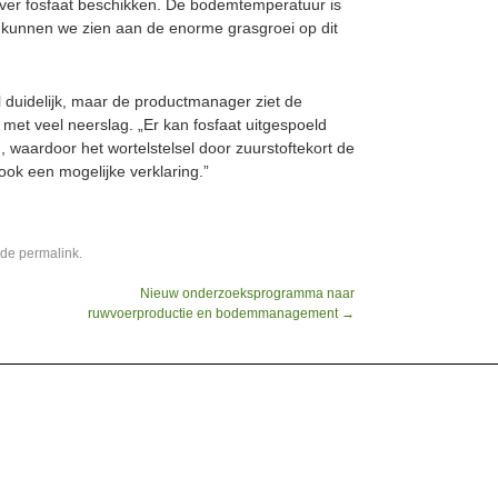
ver fosfaat beschikken. De bodemtemperatuur is
t kunnen we zien aan de enorme grasgroei op dit
l duidelijk, maar de productmanager ziet de
met veel neerslag. „Er kan fosfaat uitgespoeld
, waardoor het wortelstelsel door zuurstoftekort de
ok een mogelijke verklaring.”
 de
permalink
.
Nieuw onderzoeksprogramma naar
ruwvoerproductie en bodemmanagement
→