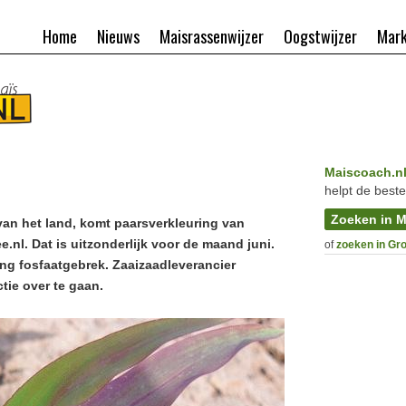
Home
Nieuws
Maisrassenwijzer
Oogstwijzer
Mark
Maiscoach.n
helpt de beste
Zoeken in M
van het land, komt paarsverkleuring van
.nl. Dat is uitzonderlijk voor de maand juni.
of
zoeken in Gr
ng fosfaatgebrek. Zaaizaadleverancier
tie over te gaan.