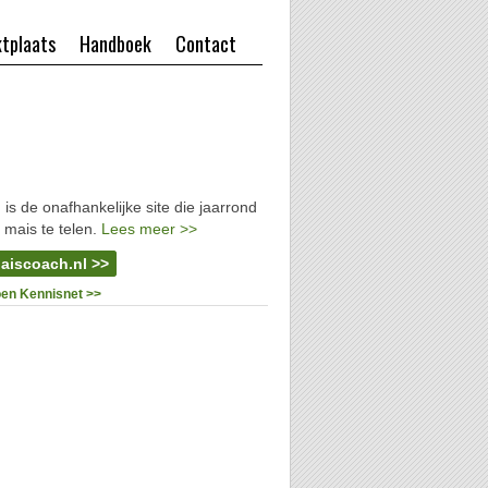
tplaats
Handboek
Contact
l
is de onafhankelijke site die jaarrond
 mais te telen.
Lees meer >>
aiscoach.nl >>
oen Kennisnet >>