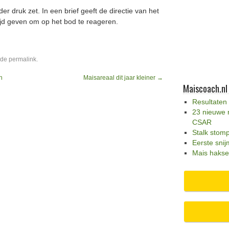
r druk zet. In een brief geeft de directie van het
ijd geven om op het bod te reageren.
 de
permalink
.
n
Maisareaal dit jaar kleiner
→
Maiscoach.nl
Resultaten
23 nieuwe 
CSAR
Stalk stom
Eerste snij
Mais hakse