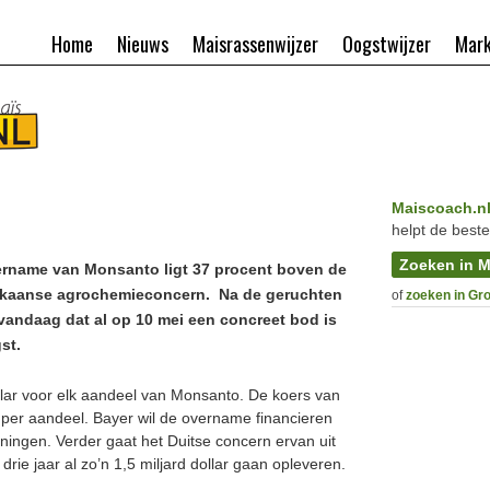
Home
Nieuws
Maisrassenwijzer
Oogstwijzer
Mark
Maiscoach.n
helpt de beste
Zoeken in M
ername van Monsanto ligt 37 procent boven de
ikaanse agrochemieconcern.
Na de geruchten
of
zoeken in Gr
vandaag dat al op 10 mei een concreet bod is
st.
lar voor elk aandeel van Monsanto. De koers van
r per aandeel. Bayer wil de overname financieren
ningen. Verder gaat het Duitse concern ervan uit
drie jaar al zo’n 1,5 miljard dollar gaan opleveren.