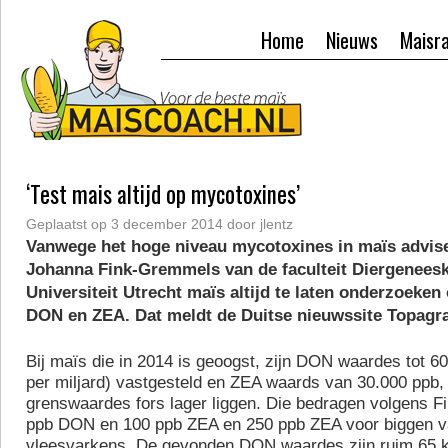
Home
Nieuws
Maisr
‘Test mais altijd op mycotoxines’
Geplaatst op
3 december 2014
door
jlentz
Vanwege het hoge niveau mycotoxines in maïs advise
Johanna Fink-Gremmels van de faculteit Diergenees
Universiteit Utrecht maïs altijd te laten onderzoeken
DON en ZEA. Dat meldt de Duitse nieuwssite Topagra
Bij maïs die in 2014 is geoogst, zijn DON waardes tot 6
per miljard) vastgesteld en ZEA waards van 30.000 ppb, 
grenswaardes fors lager liggen. Die bedragen volgens 
ppb DON en 100 ppb ZEA en 250 ppb ZEA voor biggen v
vleesvarkens. De gevonden DON waardes zijn ruim 65 