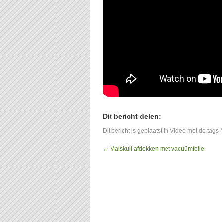
Dit bericht delen:
Dit bericht is geplaatst in
Video
met de tags
←
Maiskuil afdekken met vacuümfolie