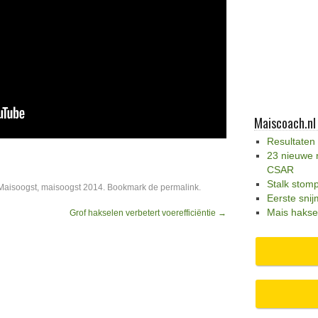
Maiscoach.nl
Resultaten
23 nieuwe 
CSAR
Stalk stom
Maisoogst
,
maisoogst 2014
. Bookmark de
permalink
.
Eerste snij
Mais hakse
Grof hakselen verbetert voerefficiëntie
→