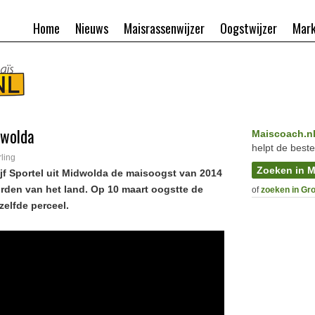
Home
Nieuws
Maisrassenwijzer
Oogstwijzer
Mark
dwolda
Maiscoach.n
helpt de beste
ling
Zoeken in M
f Sportel uit Midwolda de maisoogst van 2014
rden van het land. Op 10 maart oogstte de
of
zoeken in Gr
zelfde perceel.