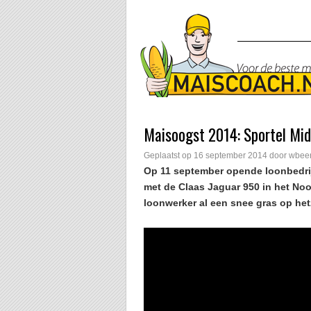
Maisoogst 2014: Sportel Mi
Geplaatst op
16 september 2014
door
wbeer
Op 11 september opende loonbedrij
met de Claas Jaguar 950 in het Noo
loonwerker al een snee gras op het