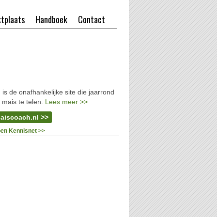
tplaats
Handboek
Contact
l
is de onafhankelijke site die jaarrond
 mais te telen.
Lees meer >>
aiscoach.nl >>
oen Kennisnet >>