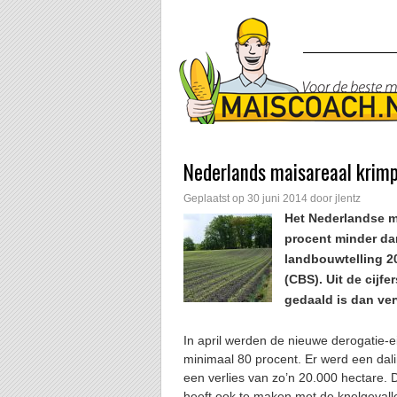
Nederlands maisareaal krim
Geplaatst op
30 juni 2014
door
jlentz
Het Nederlandse ma
procent minder dan
landbouwtelling 20
(CBS). Uit de cijfe
gedaald is dan ve
In april werden de nieuwe derogatie-
minimaal 80 procent. Er werd een dal
een verlies van zo’n 20.000 hectare. Da
heeft ook te maken met de knelgevall