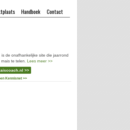
tplaats
Handboek
Contact
l
is de onafhankelijke site die jaarrond
 mais te telen.
Lees meer >>
aiscoach.nl >>
oen Kennisnet >>