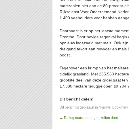
maiszaaien niet aan de 80-procent-e
Rijksdienst Voor Ondernemend Nederl
1.400 veehouders voor hebben aang
Daarnaast is er op het laatste momen
Drenthe. Door hevige regenval begin a
opnieuw ingezaaid met mais. Ook zijn 
dreigend tekort aan ruwvoer en mais 
oogst.
Tegenover een krimp van het maisareaa
tijdelijk grasland. Met 235.560 hectar
grootste deel van deze groei gaat ten 
17.380 hectare teruggelopen tot 704.7
Dit bericht delen:
Dit bericht is geplaatst in
Nieuws
. Bookmark
←
Daling maïsnoteringen zetten door