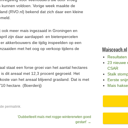
is kunnen voldoen. Vorige week maakte de
and (RVO.nl) bekend dat zich daar een kleine
emeld.
t ook meer mais ingezaaid in Groningen en
pril zijn daar aardappel- en bietenpercelen
er akkerbouwers die tijdig inspeelden op een
Maiscoach.nl
inzaaiden met het oog op verkoop tijdens de
Resultaten
23 nieuwe 
l staat een forse groei van het aantal hectares
CSAR
e is dit areaal met 12,3 procent gegroeid. Het
Stalk stom
koste van het areaal blijvend grasland. Dat is met
Eerste snij
10 hectare. (Boerderij)
Mais hakse
 de
permalink
.
‘Dubbelteelt maïs met rogge-wintererwten goed
gestart’
→