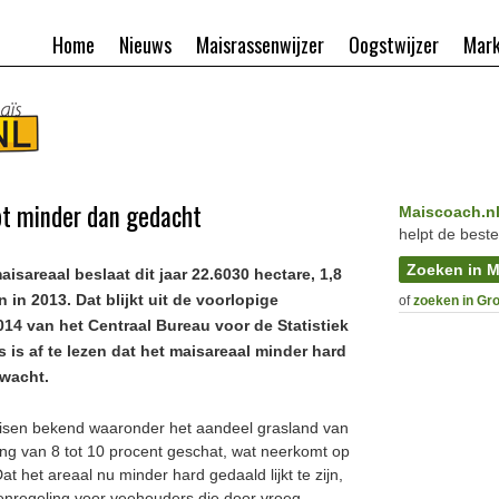
Home
Nieuws
Maisrassenwijzer
Oogstwijzer
Mark
pt minder dan gedacht
Maiscoach.n
helpt de beste
Zoeken in M
isareaal beslaat dit jaar 22.6030 hectare, 1,8
 in 2013. Dat blijkt uit de voorlopige
of
zoeken in Gr
14 van het Centraal Bureau voor de Statistiek
rs is af te lezen dat het maisareaal minder hard
rwacht.
eisen bekend waaronder het aandeel grasland van
ing van 8 tot 10 procent geschat, wat neerkomt op
t het areaal nu minder hard gedaald lijkt te zijn,
enregeling voor veehouders die door vroeg