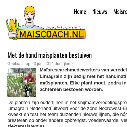
Home
Nieuws
Maisr
Met de hand maisplanten bestuiven
Geplaatst op
23 juni 2014
door
jlentz
Maïsresearchmedewerkers van veredel
Limagrain zijn bezig met het handmati
maïsplanten. Elke plant moet, zodra in
achtereen bestoven worden.
De planten zijn ouderlijnen in het snijmaïsveredelingsp
Limagrain Nederland uitvoert voor de zone Noordwest-Eu
kweekt en test het team duizenden nieuwe lijnen, die nó
presteren op onder andere opbrengst, voederwaarde, ve
ziekteresistenties.