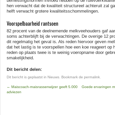
bemestingsnormen invloed hebben op de ruwvoerkwaliteit
hen verwacht dat de kwaliteit structureel achteruit zal g
helft verwacht grotere kwaliteitsschommelingen.
Voorspelbaarheid rantsoen
82 procent van de deelnemende melkveehouders gaf aan
soms achterblijft bij de verwachtingen. De overige 12 pr
dit regelmatig het geval is. Als reden hiervoor geven m
dat het lastig is te voorspellen hoe een koe reageert op 
reden op plaats twee is te weinig voeropname door gebr
smakelijkheid.
Dit bericht delen:
Dit bericht is geplaatst in
Nieuws
. Bookmark de
permalink
.
←
Maiscoach-maisrassenwijzer geeft 5.000
Goede ervaringen m
adviezen